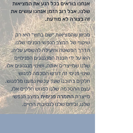
אנחנו בוראים בכל רגע את המציאות
שלנו, אבל רוב הזמן אנחנו עושים את
זה בצורה לא מודעת.
מכיוון שהמציאות ״שם בחוץ״
היא רק
שיקוף של המצב הנפשי הפנימי שלנו,
הדרך הפשוטה והיעילה להשפיע עליה,
היא על ידי הבנת המנגנונים הפנימיים
שלנו שמייצרים אותה, ושינוי מנגנונים אלו.
שינוי פנימי זה
דורש הסכמה לפגוש
חלקים בתוכנו שעד עכשיו נמענו מלפגוש
.
עצם ההסכמה שלנו לפגוש חלקים אלו,
מייצרת
התמרה פנימית
במצב הנפשי
שלנו, וביחס שלנו לנסיבות החיים.