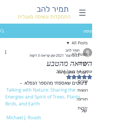
תמיר להב
התמקדות ונשימה מעגלית
פוסט
All Posts
תמיר להב
All Posts
23 בדצמ׳ 2021
זמן קריאה 3 דקות
השראה מהטבע
ילדים
עודכן:
14 בנוב׳ 2024
תהליכי התמקדות
דירוג של NaN מתוך 5 כוכבים
שירים
ציטוטים שאספתי מהספר הנפלא  –
Talking with Nature: Sharing the 
רגשות
Energies and Spirit of Trees, Plants, 
תודעה
Birds, and Earth
יהדות
של
Michael J. Roads